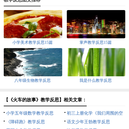
小学美术教学反思15篇
掌声教学反思15篇
八年级生物教学反思
我是什么教学反思
【《火车的故事》教学反思】相关文章：
小学五年级数学教学反思
初三上册化学《我们周围的空
《障碍跑》教学反思
气》教学反思
语文少年王勃教学反思