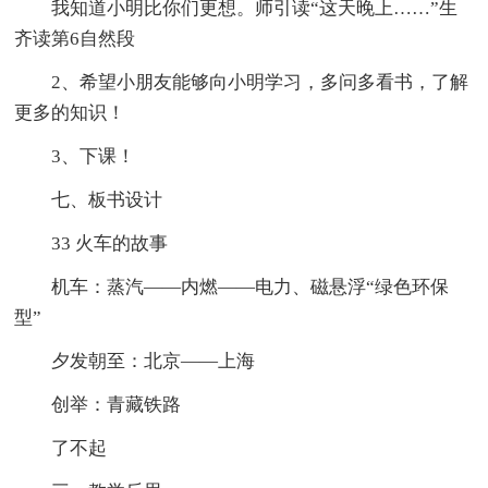
我知道小明比你们更想。师引读“这天晚上……”生
齐读第6自然段
2、希望小朋友能够向小明学习，多问多看书，了解
更多的知识！
3、下课！
七、板书设计
33 火车的故事
机车：蒸汽——内燃——电力、磁悬浮“绿色环保
型”
夕发朝至：北京——上海
创举：青藏铁路
了不起