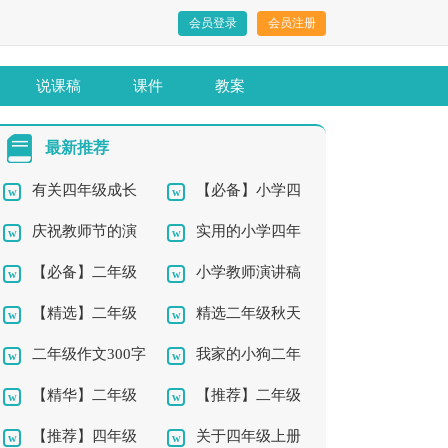
会员登录
会员注册
说课稿
课件
教案
最新推荐
有关四年级成长
【必备】小学四
庆祝教师节的演
实用的小学四年
的作文3篇
年级作文汇总6篇
【必备】二年级
小学教师演讲稿
讲稿
级秋天作文300字3篇
【精选】二年级
精选二年级秋天
作文300字汇总7篇
15篇
二年级作文300字
我家的小狗二年
钓鱼作文锦集7篇
作文300字四篇
【精华】二年级
【推荐】二年级
汇编8篇
级作文300字集锦九篇
【推荐】四年级
关于四年级上册
的六一作文合集10篇
作文300字集合8篇