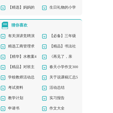
【精选】妈妈的
生日礼物的小学
成长的作文4篇
作文锦集十篇
手四年级作文集锦8篇
作文
猜你喜欢
有关演讲竞聘演
【必备】三年级
精选工商管理求
【精品】书法社
讲稿模板集合五篇
的作文300字合集5篇
【精华】水教案4
《再见了，亲
职信3篇
团及活动总结三篇
【精品】对班主
春天小学作文300
篇
人》教学反思
学校教师活动总
关于说课稿汇总5
任的工作计划汇编八
字三篇
考试资料
活动总结
结3篇
篇
篇
教学计划
实习报告
申请书
作文大全