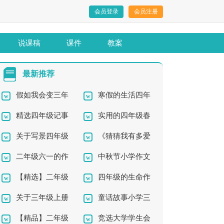
会员登录
会员注册
说课稿
课件
教案
最新推荐
假如我会变三年
寒假的生活四年
精选四年级记事
实用的四年级春
级作文
级作文集合九篇
关于写景四年级
《猜猜我有多爱
作文300字汇总九篇
天作文汇总6篇
二年级六一的作
中秋节小学作文
作文集合5篇
你》说课稿11篇
【精选】二年级
四年级的生命作
文汇编8篇
关于三年级上册
童话故事小学三
六一作文300字3篇
文五篇
【精品】二年级
竞选大学学生会
数学说课稿
年级作文