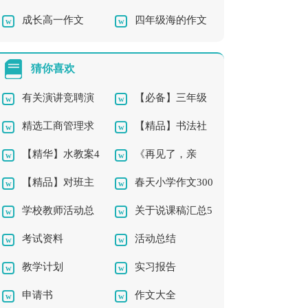
成长高一作文
四年级海的作文
作文300字汇总8篇
主席演讲稿
300字合集十篇
猜你喜欢
有关演讲竞聘演
【必备】三年级
精选工商管理求
【精品】书法社
讲稿模板集合五篇
的作文300字合集5篇
【精华】水教案4
《再见了，亲
职信3篇
团及活动总结三篇
【精品】对班主
春天小学作文300
篇
人》教学反思
学校教师活动总
关于说课稿汇总5
任的工作计划汇编八
字三篇
考试资料
活动总结
结3篇
篇
篇
教学计划
实习报告
申请书
作文大全