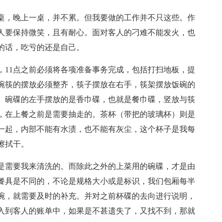
桌，晚上一桌，并不累。但我要做的工作并不只这些。作
人要保持微笑，且有耐心。面对客人的刁难不能发火，也
的话，吃亏的还是自己。
，11点之前必须将各项准备事务完成，包括打扫地板，提
碗筷的摆放必须整齐，筷子摆放在右手，筷架摆放饭碗的
。碗碟的左手摆放的是香巾碟，也就是餐巾碟，竖放与筷
，在上餐之前是需要抽走的。茶杯（带把的玻璃杯）则是
一起，内部不能有水渍，也不能有灰尘，这个杯子是我每
擦拭干。
是需要我来清洗的。而除此之外的上菜用的碗碟，才是由
餐具是不同的，不论是规格大小或是标识，我们包厢每半
碗，就需要及时的补充。并对之前杯碟的去向进行说明，
入到客人的账单中，如果是不甚遗失了，又找不到，那就