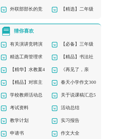
外联部部长的竞
【精选】二年级
板合集8篇
讲稿七篇
选演讲稿
草的作文合集七篇
猜你喜欢
有关演讲竞聘演
【必备】三年级
精选工商管理求
【精品】书法社
讲稿模板集合五篇
的作文300字合集5篇
【精华】水教案4
《再见了，亲
职信3篇
团及活动总结三篇
【精品】对班主
春天小学作文300
篇
人》教学反思
学校教师活动总
关于说课稿汇总5
任的工作计划汇编八
字三篇
考试资料
活动总结
结3篇
篇
篇
教学计划
实习报告
申请书
作文大全