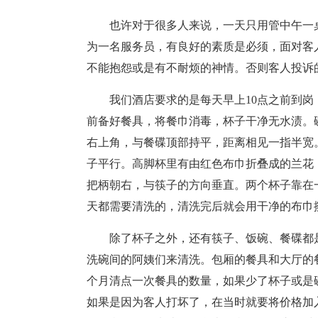
也许对于很多人来说，一天只用管中午一
为一名服务员，有良好的素质是必须，面对客
不能抱怨或是有不耐烦的神情。否则客人投诉
我们酒店要求的是每天早上10点之前到岗
前备好餐具，将餐巾消毒，杯子干净无水渍。
右上角，与餐碟顶部持平，距离相见一指半宽
子平行。高脚杯里有由红色布巾折叠成的兰花
把柄朝右，与筷子的方向垂直。两个杯子靠在
天都需要清洗的，清洗完后就会用干净的布巾
除了杯子之外，还有筷子、饭碗、餐碟都
洗碗间的阿姨们来清洗。包厢的餐具和大厅的
个月清点一次餐具的数量，如果少了杯子或是
如果是因为客人打坏了，在当时就要将价格加