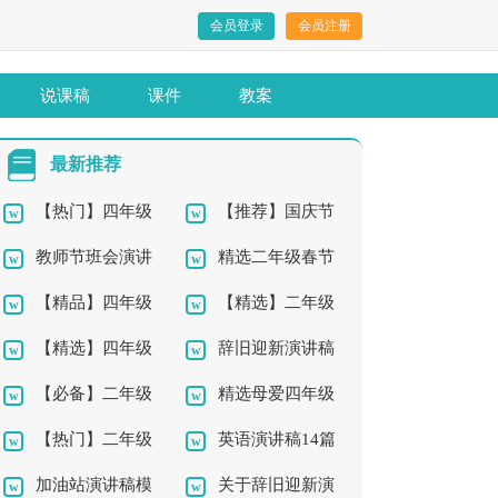
会员登录
会员注册
说课稿
课件
教案
最新推荐
【热门】四年级
【推荐】国庆节
教师节班会演讲
精选二年级春节
的我作文300字四篇
四年级作文300字集锦
【精品】四年级
【精选】二年级
稿
的作文锦集8篇
九篇
【精选】四年级
辞旧迎新演讲稿
的老师的作文300字合
中秋作文锦集6篇
【必备】二年级
精选母爱四年级
成长的作文七篇
集合五篇
集八篇
【热门】二年级
英语演讲稿14篇
作文300字集锦7篇
作文集合七篇
加油站演讲稿模
关于辞旧迎新演
我的作文4篇