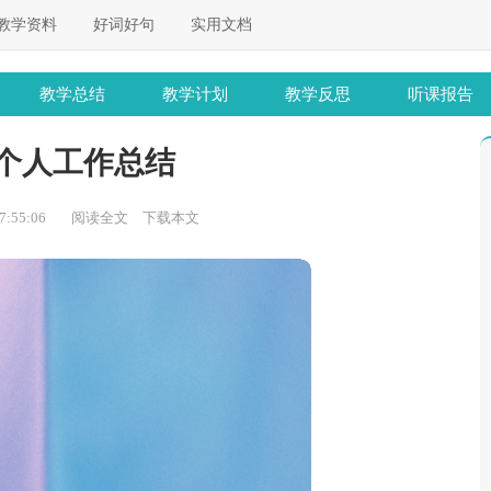
教学资料
好词好句
实用文档
教学总结
教学计划
教学反思
听课报告
个人工作总结
:55:06
阅读全文
下载本文