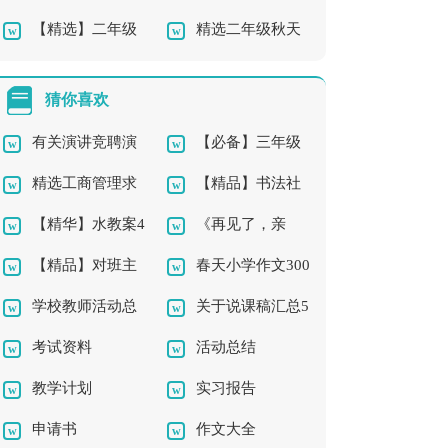
【精选】二年级
精选二年级秋天
作文300字汇总7篇
15篇
钓鱼作文锦集7篇
作文300字四篇
猜你喜欢
有关演讲竞聘演
【必备】三年级
精选工商管理求
【精品】书法社
讲稿模板集合五篇
的作文300字合集5篇
【精华】水教案4
《再见了，亲
职信3篇
团及活动总结三篇
【精品】对班主
春天小学作文300
篇
人》教学反思
学校教师活动总
关于说课稿汇总5
任的工作计划汇编八
字三篇
考试资料
活动总结
结3篇
篇
篇
教学计划
实习报告
申请书
作文大全