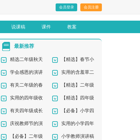
会员登录
会员注册
说课稿
课件
教案
最新推荐
精选二年级秋天
【精选】春节小
学会感恩的演讲
实用的含羞草二
作文300字5篇
学四年级作文集锦9篇
有关二年级的春
【精选】二年级
稿15篇
年级作文300字4篇
实用的四年级收
【精选】四年级
天作文四篇
下册作文汇总六篇
有关四年级成长
【必备】小学四
获作文300字合集10篇
的观察作文300字集合
庆祝教师节的演
实用的小学四年
的作文3篇
年级作文汇总6篇
六篇
【必备】二年级
小学教师演讲稿
讲稿
级秋天作文300字3篇