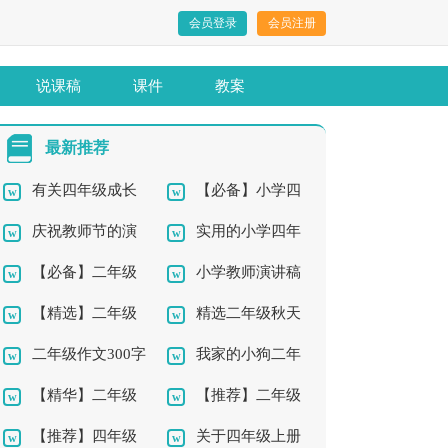
会员登录
会员注册
说课稿
课件
教案
最新推荐
有关四年级成长
【必备】小学四
庆祝教师节的演
实用的小学四年
的作文3篇
年级作文汇总6篇
【必备】二年级
小学教师演讲稿
讲稿
级秋天作文300字3篇
【精选】二年级
精选二年级秋天
作文300字汇总7篇
15篇
二年级作文300字
我家的小狗二年
钓鱼作文锦集7篇
作文300字四篇
【精华】二年级
【推荐】二年级
汇编8篇
级作文300字集锦九篇
【推荐】四年级
关于四年级上册
的六一作文合集10篇
作文300字集合8篇