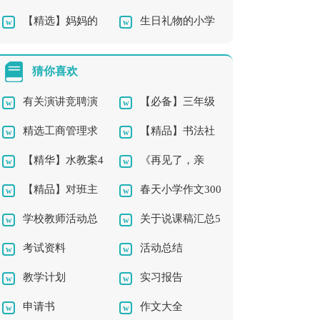
【精选】妈妈的
生日礼物的小学
成长的作文4篇
作文锦集十篇
手四年级作文集锦8篇
作文
猜你喜欢
有关演讲竞聘演
【必备】三年级
精选工商管理求
【精品】书法社
讲稿模板集合五篇
的作文300字合集5篇
【精华】水教案4
《再见了，亲
职信3篇
团及活动总结三篇
【精品】对班主
春天小学作文300
篇
人》教学反思
学校教师活动总
关于说课稿汇总5
任的工作计划汇编八
字三篇
考试资料
活动总结
结3篇
篇
篇
教学计划
实习报告
申请书
作文大全