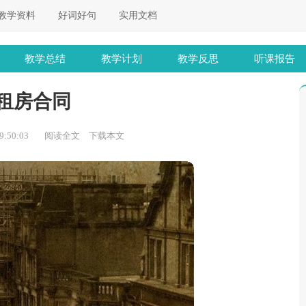
教学资料
好词好句
实用文档
教学总结
教学计划
教学反思
听课报告
租房合同
:50:03
阅读全文
下载本文