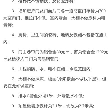
2、楼梯做不锈钢扶手及仿瓷涂料;
3、增加进户门及门面后门各一道防盗门单价为700
元室内门、推拉门不做。室内墙面、天棚不做涂料为粗
装饰;
4、厨房、卫生间的瓷砖、地砖及设施不包括在施工
内;
5、门面卷帘门为铝合金80元㎡，窗为铝合金1202元
㎡及楼梯入口门为简易钢管门;
6、工程消防、水、电不在施工承包范围内;
7、天棚不做抹灰、楼面(原浆接面不做找平层)，但
要在允许误差内;
8、排水C管至外墙1米，外墙散水不做;
9、顶屋檐墙原设计为2.1米，现改为2.7米高;